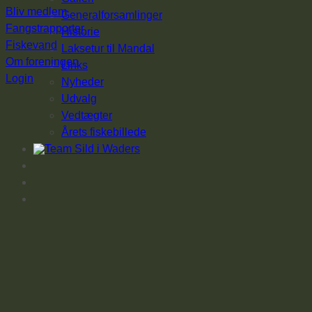
Bliv medlem
Generalforsamlinger
Fangstrapporter
Historie
Fiskevand
Laksetur til Mandal
Om foreningen
Links
Login
Nyheder
Udvalg
Vedtægter
Årets fiskebillede