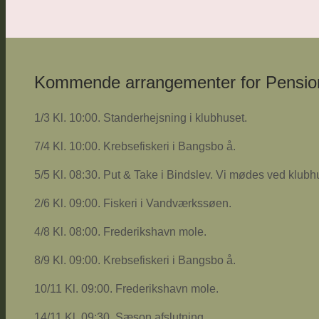
Kommende arrangementer for Pensio
1/3 Kl. 10:00. Standerhejsning i klubhuset.
7/4 Kl. 10:00. Krebsefiskeri i Bangsbo å.
5/5 Kl. 08:30. Put & Take i Bindslev. Vi mødes ved klubh
2/6 Kl. 09:00. Fiskeri i Vandværkssøen.
4/8 Kl. 08:00. Frederikshavn mole.
8/9 Kl. 09:00. Krebsefiskeri i Bangsbo å.
10/11 Kl. 09:00. Frederikshavn mole.
14/11 Kl. 09:30. Sæson afslutning.