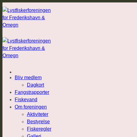
Fortsæt
til
indhold
Bliv medlem
Dagkort
Fangstrapporter
Fiskevand
Om foreningen
Aktiviteter
Bestyrelse
Fiskeregler
Galleri