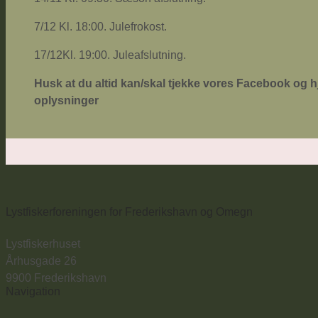
7/12 Kl. 18:00. Julefrokost.
17/12Kl. 19:00. Juleafslutning.
Husk at du altid kan/skal tjekke vores Facebook og h
oplysninger
Lystfiskerforeningen for Frederikshavn og Omegn
Lystfiskerhuset
Århusgade 26
9900 Frederikshavn
Navigation