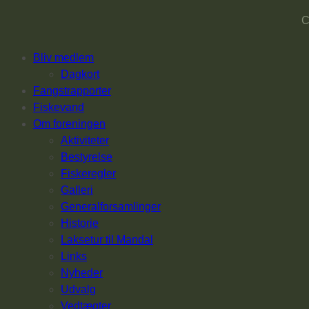
C
Bliv medlem
Dagkort
Fangstrapporter
Fiskevand
Om foreningen
Aktiviteter
Bestyrelse
Fiskeregler
Galleri
Generalforsamlinger
Historie
Laksetur til Mandal
Links
Nyheder
Udvalg
Vedtægter