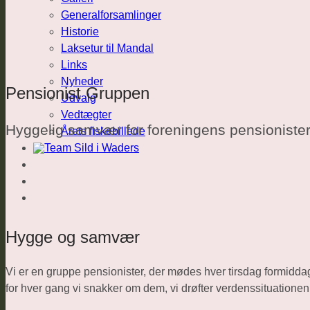
Generalforsamlinger
Historie
Laksetur til Mandal
Links
Nyheder
Pensionist Gruppen
Udvalg
Vedtægter
Hyggelig samvær for foreningens pensioniste
Årets fiskebillede
Hygge og samvær
Vi er en gruppe pensionister, der mødes hver tirsdag formiddag k
for hver gang vi snakker om dem, vi drøfter verdenssituation