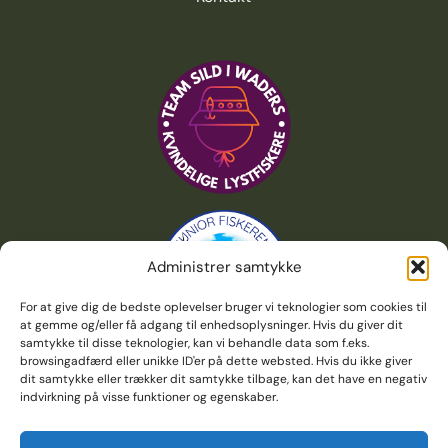
Administrer samtykke
For at give dig de bedste oplevelser bruger vi teknologier som cookies til
at gemme og/eller få adgang til enhedsoplysninger. Hvis du giver dit
samtykke til disse teknologier, kan vi behandle data som f.eks.
browsingadfærd eller unikke ID'er på dette websted. Hvis du ikke giver
dit samtykke eller trækker dit samtykke tilbage, kan det have en negativ
indvirkning på visse funktioner og egenskaber.