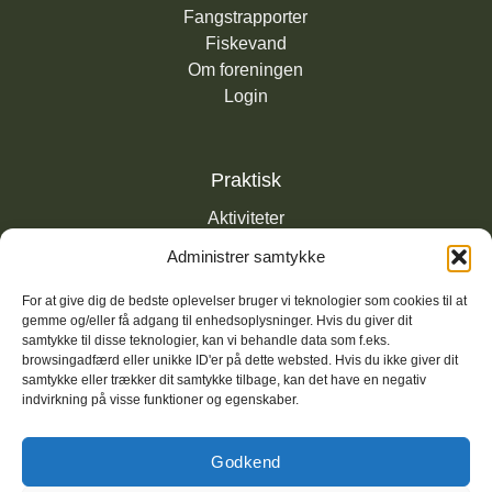
Fangstrapporter
Fiskevand
Om foreningen
Login
Praktisk
Aktiviteter
Nyheder
Administrer samtykke
Links
Privatlivspolitik
For at give dig de bedste oplevelser bruger vi teknologier som cookies til at
gemme og/eller få adgang til enhedsoplysninger. Hvis du giver dit
K
ontakt
samtykke til disse teknologier, kan vi behandle data som f.eks.
browsingadfærd eller unikke ID'er på dette websted. Hvis du ikke giver dit
samtykke eller trækker dit samtykke tilbage, kan det have en negativ
indvirkning på visse funktioner og egenskaber.
Godkend