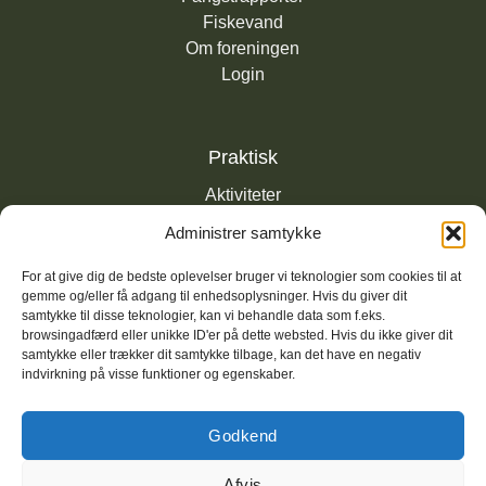
Fiskevand
Om foreningen
Login
Praktisk
Aktiviteter
Nyheder
Administrer samtykke
Links
Privatlivspolitik
For at give dig de bedste oplevelser bruger vi teknologier som cookies til at
gemme og/eller få adgang til enhedsoplysninger. Hvis du giver dit
K
ontakt
samtykke til disse teknologier, kan vi behandle data som f.eks.
browsingadfærd eller unikke ID'er på dette websted. Hvis du ikke giver dit
samtykke eller trækker dit samtykke tilbage, kan det have en negativ
indvirkning på visse funktioner og egenskaber.
Godkend
Afvis