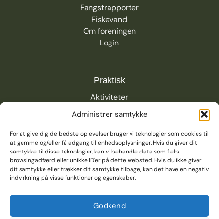
Fangstrapporter
Fiskevand
Om foreningen
Login
Praktisk
Aktiviteter
Nyheder
Administrer samtykke
Links
Privatlivspolitik
For at give dig de bedste oplevelser bruger vi teknologier som cookies til
K
ontakt
at gemme og/eller få adgang til enhedsoplysninger. Hvis du giver dit
samtykke til disse teknologier, kan vi behandle data som f.eks.
browsingadfærd eller unikke ID'er på dette websted. Hvis du ikke giver
dit samtykke eller trækker dit samtykke tilbage, kan det have en negativ
indvirkning på visse funktioner og egenskaber.
Godkend