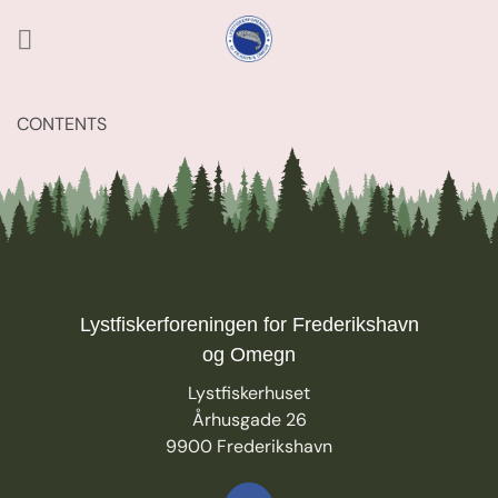
Fortsæt
til
indhold
CONTENTS
Lystfiskerforeningen for Frederikshavn
og Omegn
Lystfiskerhuset
Århusgade 26
9900 Frederikshavn